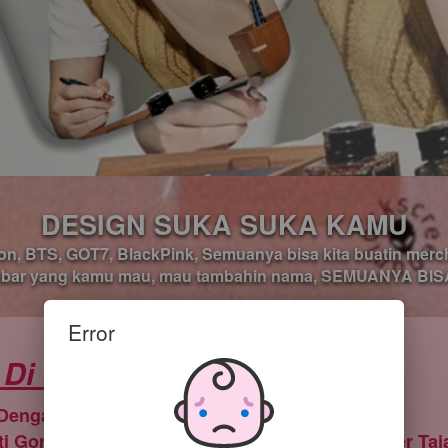
DESIGN SUKA SUKA KAMU
on, BTS, GOT7, BlackPink, Semuanya bisa kita buatin mercha
bar yang kamu mau, mau tambahin nama, SEMUANYA BISA
Error
 Di Toko Kami?
Dengan Kualitas Premium
 Gores, Anti Luntur, Anti Air dan Gambar Super Ta