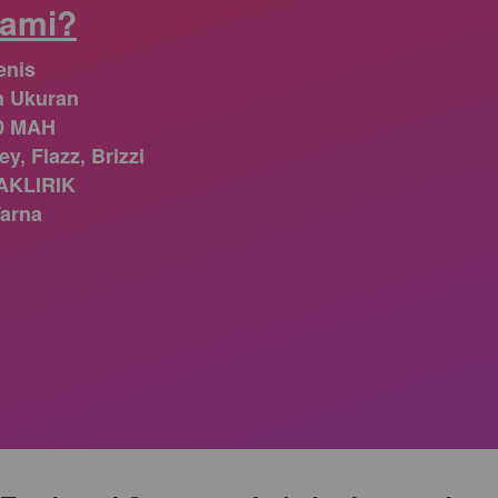
Kami?
enis
n Ukuran
0 MAH
 Flazz, Brizzi
AKLIRIK
arna