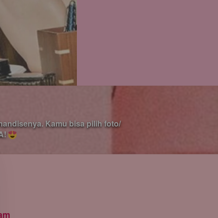
ndisenya. Kamu bisa pilih foto/ 
! 
jam