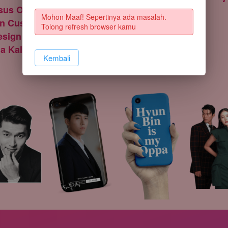
us Oleh Designer
Mohon Maaf! Sepertinya ada masalah. 
n Customer Dari Seluruh Dunia
Tolong refresh browser kamu
esign Yang Kamu Mau
la Kalian Tidak Puas Dengan Produk Kami
`
Kembali