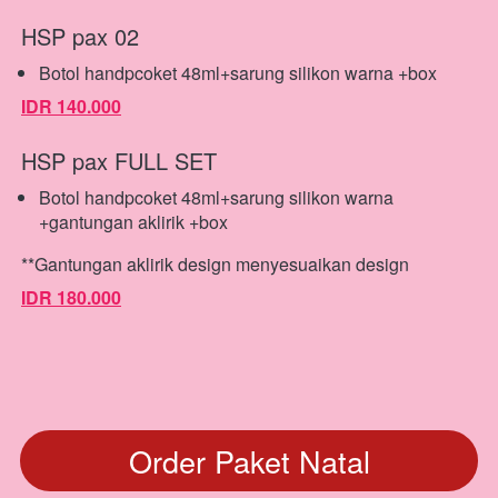
HSP pax 02
Botol handpcoket 48ml+sarung silikon warna +box
IDR 140.000
HSP pax FULL SET
Botol handpcoket 48ml+sarung silikon warna 
+gantungan aklirik +box
**Gantungan aklirik design menyesuaikan design
IDR 180.000
Order Paket Natal
`