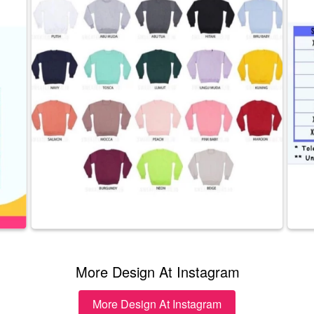
More Design At Instagram
More Design At Instagram
`